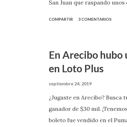
San Juan que raspando unos d
lotería electrónica obtuvo un
COMPARTIR
3 COMENTARIOS
anuncio que ofreció la loterí
Puerto Rico felicita al feliz 
Juego Instantáneo ¡Coquí Bin
En Arecibo hubo 
la farmacia Yarimar de la Ur
en Loto Plus
San Juan ¡Enhorab
septiembre 24, 2019
¿Jugaste en Arecibo? Busca tu
ganador de $30 mil. ¡Tenemos
boleto fue vendido en el Pum