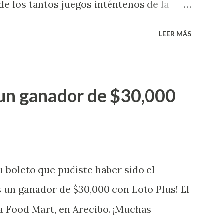
e los tantos juegos inténtenos de la
 premio de $25,000,00 dólares. Este es el
LEER MÁS
a electronica: Lotería Electrónica de
ganador de $25,000.00 dólares. Con en el
go! El cartón de ganador fue vendido en
un ganador de $30,000
banización Las Lomas en el Municipio de
uena que lo disfrute! ...
 boleto que pudiste haber sido el
 un ganador de $30,000 con Loto Plus! El
a Food Mart, en Arecibo. ¡Muchas