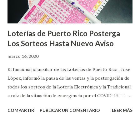
Loterías de Puerto Rico Posterga
Los Sorteos Hasta Nuevo Aviso
marzo 16, 2020
El funcionario auxiliar de las Loterías de Puerto Rico , José
López, informó la pausa de las ventas y la postergación de
todos los sorteos de la Lotería Electrónica y la Tradicional
a raíz de la situación de emergencia por el COVID-19. “En
conformidad con la Orden Ejecutiva OE-2020-023 y para
COMPARTIR
PUBLICAR UN COMENTARIO
LEER MÁS
proteger la salud de nuestros empleados, vendedores y
jugadores, todos las ventas y sorteos tanto de la Lotería
Electrónica como la Tradicional han sido suspendidos hasta
nuevo aviso. Esto incluye la venta de cartones de los juegos