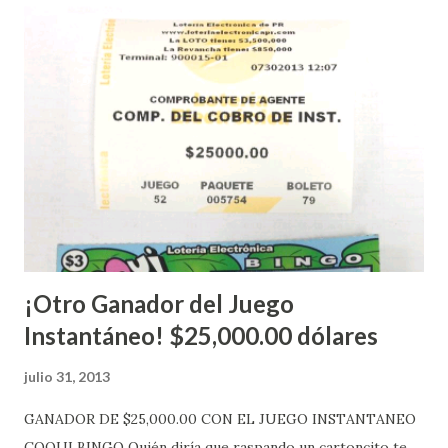
instantáneos”, indicó López. Sobre el sorteo de Powerball,
López explicó que el mismo se continuará realizando en los
Estados Unidos y los jugadores podrán conocer los
números ganadores del mismo a través de la página
electrónica de este sorteo: Lotería Electrónica “A todos
aquellos con jugadas anticipadas de los sorteos locales (
Loto, Revancha, Pega 2, Pega 3 Pega 4 ) se les informará
más adelante cuando se celebrarán dichos sorteos.
Mientras, que l...
¡Otro Ganador del Juego
Instantáneo! $25,000.00 dólares
julio 31, 2013
GANADOR DE $25,000.00 CON EL JUEGO INSTANTANEO
COQUI BINGO Quién diría que raspando un cartoncito te