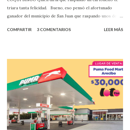
triara tanta felicidad. Bueno, eso pensó el afortunado
ganador del municipio de San Juan que raspando unos de
los tantos juegos inténtenos de la lotería electrónica
COMPARTIR
3 COMENTARIOS
LEER MÁS
obtuvo un premio de $25,000,00 dólares. Este es el anuncio
que ofreció la lotería electronica: Lotería Electrónica de
Puerto Rico felicita al feliz ganador de $25,000.00 dólares.
Con en el Juego Instantáneo ¡Coquí Bingo! El cartón de
ganador fue vendido en la farmacia Yarimar de la
Urbanización Las Lomas en el Municipio de San Juan
¡Enhorabuena que lo disfrute!
...