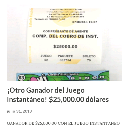
nuevo aviso. Esto incluye la venta de cartones de los juegos
instantáneos”, indicó López. Sobre el sorteo de Powerball,
López explicó que el mismo se continuará realizando en los
Estados Unidos y los jugadores podrán conocer los
números ganadores del mismo a través de la página
electrónica de este sorteo: Lotería Electrónica “A todos
aquellos con jugadas anticipadas de los sorteos locales (
Loto, Revancha, Pega 2, Pega 3 Pega 4 ) se les informará
más adelante cuando se celebrarán dichos sorteos.
Mientras, que l...
¡Otro Ganador del Juego
Instantáneo! $25,000.00 dólares
julio 31, 2013
GANADOR DE $25,000.00 CON EL JUEGO INSTANTANEO