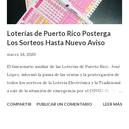
Loterías de Puerto Rico Posterga
Los Sorteos Hasta Nuevo Aviso
marzo 16, 2020
El funcionario auxiliar de las Loterías de Puerto Rico , José
López, informó la pausa de las ventas y la postergación de
todos los sorteos de la Lotería Electrónica y la Tradicional
a raíz de la situación de emergencia por el COVID-19. “En
conformidad con la Orden Ejecutiva OE-2020-023 y para
COMPARTIR
PUBLICAR UN COMENTARIO
LEER MÁS
proteger la salud de nuestros empleados, vendedores y
jugadores, todos las ventas y sorteos tanto de la Lotería
Electrónica como la Tradicional han sido suspendidos hasta