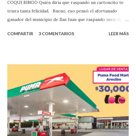
COQUI BINGO Quién diría que raspando un cartoncito te
triara tanta felicidad. Bueno, eso pensó el afortunado
ganador del municipio de San Juan que raspando unos de
los tantos juegos inténtenos de la lotería electrónica
COMPARTIR
3 COMENTARIOS
LEER MÁS
obtuvo un premio de $25,000,00 dólares. Este es el anuncio
que ofreció la lotería electronica: Lotería Electrónica de
Puerto Rico felicita al feliz ganador de $25,000.00 dólares.
Con en el Juego Instantáneo ¡Coquí Bingo! El cartón de
ganador fue vendido en la farmacia Yarimar de la
Urbanización Las Lomas en el Municipio de San Juan
¡Enhorabuena que lo disfrute!
...