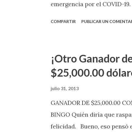
emergencia por el COVID-19.
OE-2020-023 y para proteger
COMPARTIR
PUBLICAR UN COMENTA
vendedores y jugadores, todos
Electrónica como la Tradici
aviso. Esto incluye la venta 
¡Otro Ganador de
indicó López. Sobre el sorteo
$25,000.00 dólar
mismo se continuará realizan
jugadores podrán conocer lo
julio 31, 2013
de la página electrónica de e
GANADOR DE $25,000.00 C
aquellos con jugadas anticipa
BINGO Quién diría que raspan
Revancha, Pega 2, Pega 3 Pega
felicidad. Bueno, eso pensó 