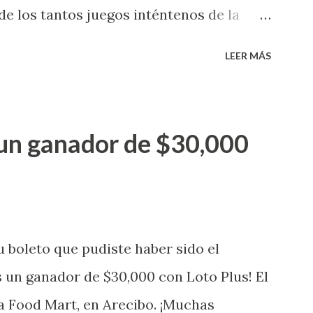
orteos. Mientras, que l...
e los tantos juegos inténtenos de la
 premio de $25,000,00 dólares. Este es el
LEER MÁS
a electronica: Lotería Electrónica de
ganador de $25,000.00 dólares. Con en el
go! El cartón de ganador fue vendido en
un ganador de $30,000
banización Las Lomas en el Municipio de
uena que lo disfrute! ...
 boleto que pudiste haber sido el
 un ganador de $30,000 con Loto Plus! El
a Food Mart, en Arecibo. ¡Muchas