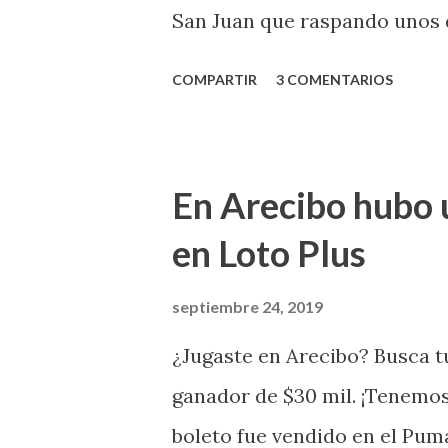
cuando se celebrarán dichos s
San Juan que raspando unos d
lotería electrónica obtuvo un
COMPARTIR
3 COMENTARIOS
anuncio que ofreció la loterí
Puerto Rico felicita al feliz 
Juego Instantáneo ¡Coquí Bin
En Arecibo hubo 
la farmacia Yarimar de la Ur
en Loto Plus
San Juan ¡Enhorab
septiembre 24, 2019
¿Jugaste en Arecibo? Busca tu
ganador de $30 mil. ¡Tenemos
boleto fue vendido en el Pum