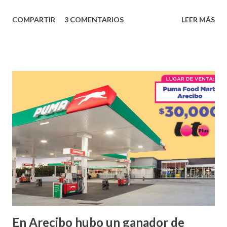
los tantos juegos inténtenos de la lotería electrónica
COMPARTIR
3 COMENTARIOS
LEER MÁS
obtuvo un premio de $25,000,00 dólares. Este es el anuncio
que ofreció la lotería electronica: Lotería Electrónica de
Puerto Rico felicita al feliz ganador de $25,000.00 dólares.
Con en el Juego Instantáneo ¡Coquí Bingo! El cartón de
ganador fue vendido en la farmacia Yarimar de la
Urbanización Las Lomas en el Municipio de San Juan
¡Enhorabuena que lo disfrute!
...
En Arecibo hubo un ganador de