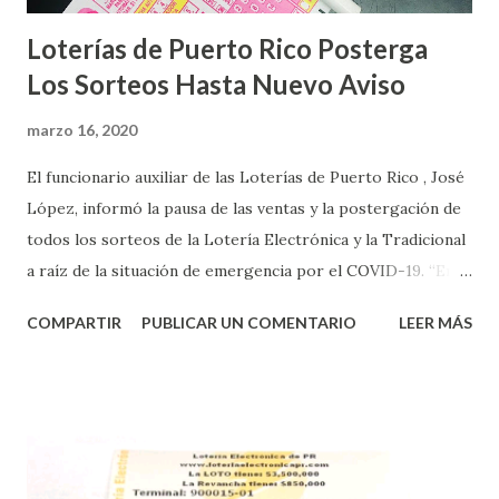
Loterías de Puerto Rico Posterga
Los Sorteos Hasta Nuevo Aviso
marzo 16, 2020
El funcionario auxiliar de las Loterías de Puerto Rico , José
López, informó la pausa de las ventas y la postergación de
todos los sorteos de la Lotería Electrónica y la Tradicional
a raíz de la situación de emergencia por el COVID-19. “En
conformidad con la Orden Ejecutiva OE-2020-023 y para
COMPARTIR
PUBLICAR UN COMENTARIO
LEER MÁS
proteger la salud de nuestros empleados, vendedores y
jugadores, todos las ventas y sorteos tanto de la Lotería
Electrónica como la Tradicional han sido suspendidos hasta
nuevo aviso. Esto incluye la venta de cartones de los juegos
instantáneos”, indicó López. Sobre el sorteo de Powerball,
López explicó que el mismo se continuará realizando en los