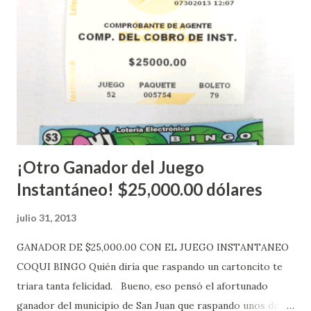
Estados Unidos y los jugadores podrán conocer los
números ganadores del mismo a través de la página
electrónica de este sorteo: Lotería Electrónica “A todos
aquellos con jugadas anticipadas de los sorteos locales (
Loto, Revancha, Pega 2, Pega 3 Pega 4 ) se les informará
más adelante cuando se celebrarán dichos sorteos.
Mientras, que l...
¡Otro Ganador del Juego
Instantáneo! $25,000.00 dólares
julio 31, 2013
GANADOR DE $25,000.00 CON EL JUEGO INSTANTANEO
COQUI BINGO Quién diría que raspando un cartoncito te
triara tanta felicidad. Bueno, eso pensó el afortunado
ganador del municipio de San Juan que raspando unos de