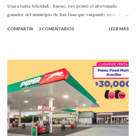
triara tanta felicidad. Bueno, eso pensó el afortunado
ganador del municipio de San Juan que raspando unos de
los tantos juegos inténtenos de la lotería electrónica
COMPARTIR
3 COMENTARIOS
LEER MÁS
obtuvo un premio de $25,000,00 dólares. Este es el anuncio
que ofreció la lotería electronica: Lotería Electrónica de
Puerto Rico felicita al feliz ganador de $25,000.00 dólares.
Con en el Juego Instantáneo ¡Coquí Bingo! El cartón de
ganador fue vendido en la farmacia Yarimar de la
Urbanización Las Lomas en el Municipio de San Juan
¡Enhorabuena que lo disfrute!
...