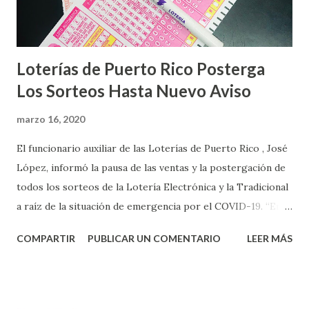
Loterías de Puerto Rico Posterga
Los Sorteos Hasta Nuevo Aviso
marzo 16, 2020
El funcionario auxiliar de las Loterías de Puerto Rico , José
López, informó la pausa de las ventas y la postergación de
todos los sorteos de la Lotería Electrónica y la Tradicional
a raíz de la situación de emergencia por el COVID-19. “En
conformidad con la Orden Ejecutiva OE-2020-023 y para
COMPARTIR
PUBLICAR UN COMENTARIO
LEER MÁS
proteger la salud de nuestros empleados, vendedores y
jugadores, todos las ventas y sorteos tanto de la Lotería
Electrónica como la Tradicional han sido suspendidos hasta
nuevo aviso. Esto incluye la venta de cartones de los juegos