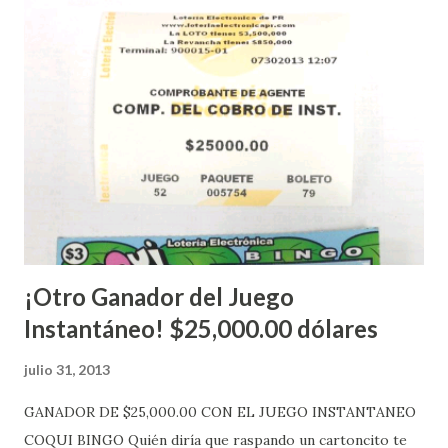
instantáneos”, indicó López. Sobre el sorteo de Powerball,
López explicó que el mismo se continuará realizando en los
Estados Unidos y los jugadores podrán conocer los
números ganadores del mismo a través de la página
electrónica de este sorteo: Lotería Electrónica “A todos
aquellos con jugadas anticipadas de los sorteos locales (
Loto, Revancha, Pega 2, Pega 3 Pega 4 ) se les informará
más adelante cuando se celebrarán dichos sorteos.
Mientras, que l...
¡Otro Ganador del Juego
Instantáneo! $25,000.00 dólares
julio 31, 2013
GANADOR DE $25,000.00 CON EL JUEGO INSTANTANEO
COQUI BINGO Quién diría que raspando un cartoncito te