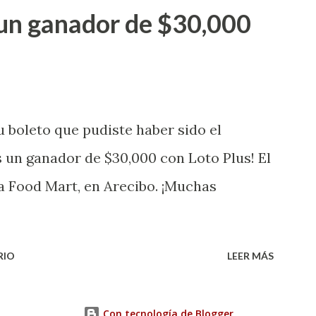
go! El cartón de ganador fue vendido en
un ganador de $30,000
banización Las Lomas en el Municipio de
uena que lo disfrute! ...
 boleto que pudiste haber sido el
 un ganador de $30,000 con Loto Plus! El
a Food Mart, en Arecibo. ¡Muchas
RIO
LEER MÁS
Con tecnología de Blogger