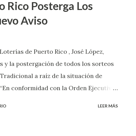
o Rico Posterga Los
uevo Aviso
 Loterías de Puerto Rico , José López,
s y la postergación de todos los sorteos
 Tradicional a raíz de la situación de
 “En conformidad con la Orden Ejecutiva
 la salud de nuestros empleados,
RIO
LEER MÁS
 las ventas y sorteos tanto de la Lotería
onal han sido suspendidos hasta nuevo