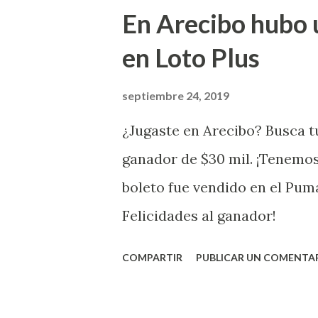
Juego Instantáneo ¡Coquí Bin
En Arecibo hubo 
la farmacia Yarimar de la Ur
en Loto Plus
San Juan ¡Enhorab
septiembre 24, 2019
¿Jugaste en Arecibo? Busca tu
ganador de $30 mil. ¡Tenemos
boleto fue vendido en el Pum
Felicidades al ganador!
COMPARTIR
PUBLICAR UN COMENTA