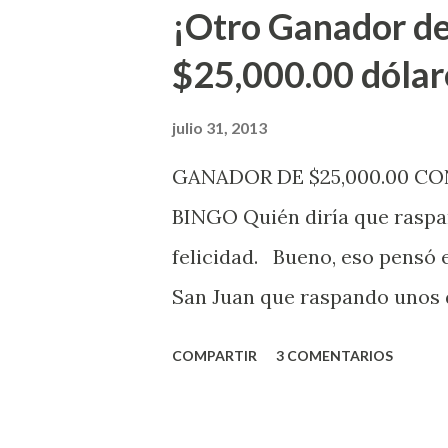
aviso. Esto incluye la venta 
¡Otro Ganador de
indicó López. Sobre el sorteo
$25,000.00 dólar
mismo se continuará realizan
jugadores podrán conocer lo
julio 31, 2013
de la página electrónica de e
GANADOR DE $25,000.00 C
aquellos con jugadas anticipa
BINGO Quién diría que raspan
Revancha, Pega 2, Pega 3 Pega
felicidad. Bueno, eso pensó 
cuando se celebrarán dichos s
San Juan que raspando unos d
lotería electrónica obtuvo un
COMPARTIR
3 COMENTARIOS
anuncio que ofreció la loterí
Puerto Rico felicita al feliz 