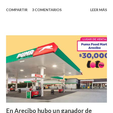
los tantos juegos inténtenos de la lotería electrónica
COMPARTIR
3 COMENTARIOS
LEER MÁS
obtuvo un premio de $25,000,00 dólares. Este es el anuncio
que ofreció la lotería electronica: Lotería Electrónica de
Puerto Rico felicita al feliz ganador de $25,000.00 dólares.
Con en el Juego Instantáneo ¡Coquí Bingo! El cartón de
ganador fue vendido en la farmacia Yarimar de la
Urbanización Las Lomas en el Municipio de San Juan
¡Enhorabuena que lo disfrute!
...
En Arecibo hubo un ganador de