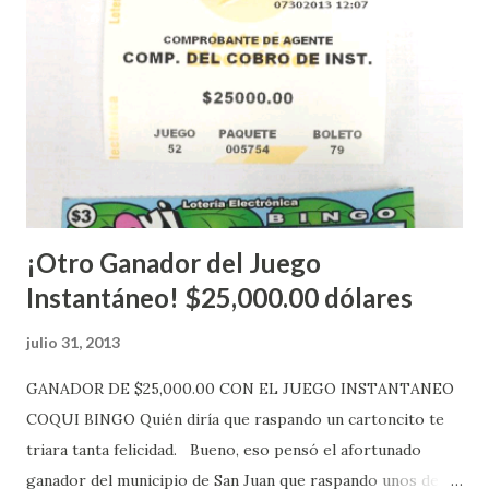
Estados Unidos y los jugadores podrán conocer los
números ganadores del mismo a través de la página
electrónica de este sorteo: Lotería Electrónica “A todos
aquellos con jugadas anticipadas de los sorteos locales (
Loto, Revancha, Pega 2, Pega 3 Pega 4 ) se les informará
más adelante cuando se celebrarán dichos sorteos.
Mientras, que l...
¡Otro Ganador del Juego
Instantáneo! $25,000.00 dólares
julio 31, 2013
GANADOR DE $25,000.00 CON EL JUEGO INSTANTANEO
COQUI BINGO Quién diría que raspando un cartoncito te
triara tanta felicidad. Bueno, eso pensó el afortunado
ganador del municipio de San Juan que raspando unos de