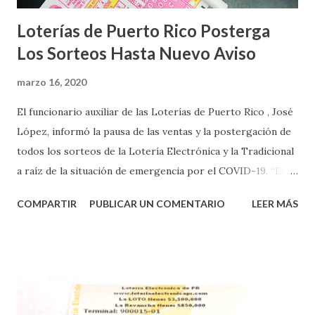
Loterías de Puerto Rico Posterga
Los Sorteos Hasta Nuevo Aviso
marzo 16, 2020
El funcionario auxiliar de las Loterías de Puerto Rico , José
López, informó la pausa de las ventas y la postergación de
todos los sorteos de la Lotería Electrónica y la Tradicional
a raíz de la situación de emergencia por el COVID-19. “En
conformidad con la Orden Ejecutiva OE-2020-023 y para
COMPARTIR
PUBLICAR UN COMENTARIO
LEER MÁS
proteger la salud de nuestros empleados, vendedores y
jugadores, todos las ventas y sorteos tanto de la Lotería
Electrónica como la Tradicional han sido suspendidos hasta
nuevo aviso. Esto incluye la venta de cartones de los juegos
instantáneos”, indicó López. Sobre el sorteo de Powerball,
López explicó que el mismo se continuará realizando en los