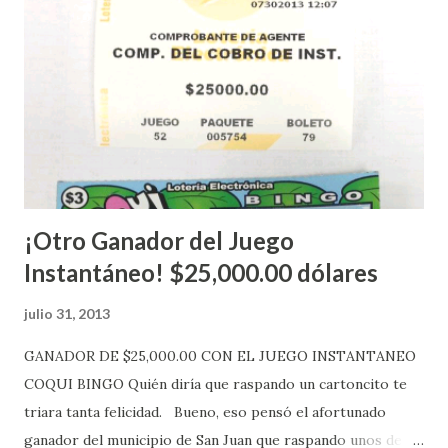
Estados Unidos y los jugadores podrán conocer los
números ganadores del mismo a través de la página
electrónica de este sorteo: Lotería Electrónica “A todos
aquellos con jugadas anticipadas de los sorteos locales (
Loto, Revancha, Pega 2, Pega 3 Pega 4 ) se les informará
más adelante cuando se celebrarán dichos sorteos.
Mientras, que l...
¡Otro Ganador del Juego
Instantáneo! $25,000.00 dólares
julio 31, 2013
GANADOR DE $25,000.00 CON EL JUEGO INSTANTANEO
COQUI BINGO Quién diría que raspando un cartoncito te
triara tanta felicidad. Bueno, eso pensó el afortunado
ganador del municipio de San Juan que raspando unos de