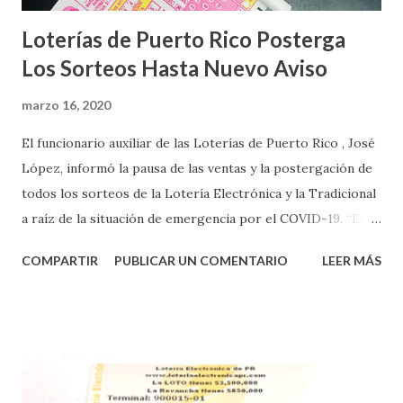
Loterías de Puerto Rico Posterga
Los Sorteos Hasta Nuevo Aviso
marzo 16, 2020
El funcionario auxiliar de las Loterías de Puerto Rico , José
López, informó la pausa de las ventas y la postergación de
todos los sorteos de la Lotería Electrónica y la Tradicional
a raíz de la situación de emergencia por el COVID-19. “En
conformidad con la Orden Ejecutiva OE-2020-023 y para
COMPARTIR
PUBLICAR UN COMENTARIO
LEER MÁS
proteger la salud de nuestros empleados, vendedores y
jugadores, todos las ventas y sorteos tanto de la Lotería
Electrónica como la Tradicional han sido suspendidos hasta
nuevo aviso. Esto incluye la venta de cartones de los juegos
instantáneos”, indicó López. Sobre el sorteo de Powerball,
López explicó que el mismo se continuará realizando en los