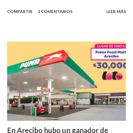
los tantos juegos inténtenos de la lotería electrónica
COMPARTIR
3 COMENTARIOS
LEER MÁS
obtuvo un premio de $25,000,00 dólares. Este es el anuncio
que ofreció la lotería electronica: Lotería Electrónica de
Puerto Rico felicita al feliz ganador de $25,000.00 dólares.
Con en el Juego Instantáneo ¡Coquí Bingo! El cartón de
ganador fue vendido en la farmacia Yarimar de la
Urbanización Las Lomas en el Municipio de San Juan
¡Enhorabuena que lo disfrute!
...
En Arecibo hubo un ganador de