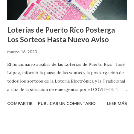
Loterías de Puerto Rico Posterga
Los Sorteos Hasta Nuevo Aviso
marzo 16, 2020
El funcionario auxiliar de las Loterías de Puerto Rico , José
López, informó la pausa de las ventas y la postergación de
todos los sorteos de la Lotería Electrónica y la Tradicional
a raíz de la situación de emergencia por el COVID-19. “En
conformidad con la Orden Ejecutiva OE-2020-023 y para
COMPARTIR
PUBLICAR UN COMENTARIO
LEER MÁS
proteger la salud de nuestros empleados, vendedores y
jugadores, todos las ventas y sorteos tanto de la Lotería
Electrónica como la Tradicional han sido suspendidos hasta
nuevo aviso. Esto incluye la venta de cartones de los juegos