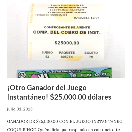
instantáneos”, indicó López. Sobre el sorteo de Powerball,
López explicó que el mismo se continuará realizando en los
Estados Unidos y los jugadores podrán conocer los
números ganadores del mismo a través de la página
electrónica de este sorteo: Lotería Electrónica “A todos
aquellos con jugadas anticipadas de los sorteos locales (
Loto, Revancha, Pega 2, Pega 3 Pega 4 ) se les informará
más adelante cuando se celebrarán dichos sorteos.
Mientras, que l...
¡Otro Ganador del Juego
Instantáneo! $25,000.00 dólares
julio 31, 2013
GANADOR DE $25,000.00 CON EL JUEGO INSTANTANEO
COQUI BINGO Quién diría que raspando un cartoncito te