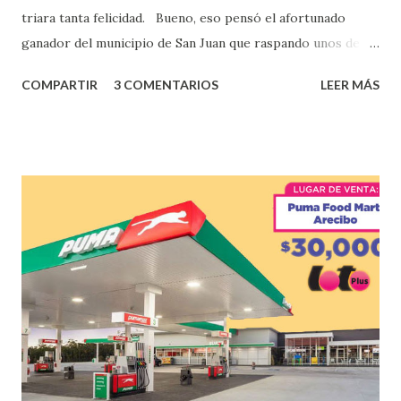
triara tanta felicidad. Bueno, eso pensó el afortunado
ganador del municipio de San Juan que raspando unos de
los tantos juegos inténtenos de la lotería electrónica
COMPARTIR
3 COMENTARIOS
LEER MÁS
obtuvo un premio de $25,000,00 dólares. Este es el anuncio
que ofreció la lotería electronica: Lotería Electrónica de
Puerto Rico felicita al feliz ganador de $25,000.00 dólares.
Con en el Juego Instantáneo ¡Coquí Bingo! El cartón de
ganador fue vendido en la farmacia Yarimar de la
Urbanización Las Lomas en el Municipio de San Juan
¡Enhorabuena que lo disfrute!
...