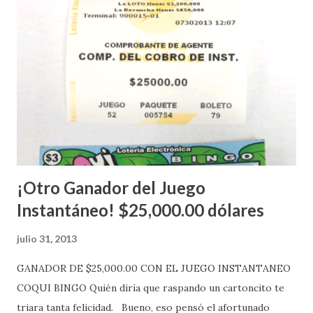
López explicó que el mismo se continuará realizando en los
Estados Unidos y los jugadores podrán conocer los
números ganadores del mismo a través de la página
electrónica de este sorteo: Lotería Electrónica “A todos
aquellos con jugadas anticipadas de los sorteos locales (
Loto, Revancha, Pega 2, Pega 3 Pega 4 ) se les informará
más adelante cuando se celebrarán dichos sorteos.
Mientras, que l...
¡Otro Ganador del Juego
Instantáneo! $25,000.00 dólares
julio 31, 2013
GANADOR DE $25,000.00 CON EL JUEGO INSTANTANEO
COQUI BINGO Quién diría que raspando un cartoncito te
triara tanta felicidad. Bueno, eso pensó el afortunado