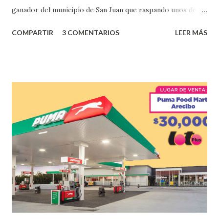
ganador del municipio de San Juan que raspando unos de
los tantos juegos inténtenos de la lotería electrónica
COMPARTIR
3 COMENTARIOS
LEER MÁS
obtuvo un premio de $25,000,00 dólares. Este es el anuncio
que ofreció la lotería electronica: Lotería Electrónica de
Puerto Rico felicita al feliz ganador de $25,000.00 dólares.
Con en el Juego Instantáneo ¡Coquí Bingo! El cartón de
ganador fue vendido en la farmacia Yarimar de la
Urbanización Las Lomas en el Municipio de San Juan
¡Enhorabuena que lo disfrute!
...