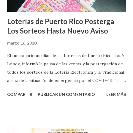
Loterías de Puerto Rico Posterga
Los Sorteos Hasta Nuevo Aviso
marzo 16, 2020
El funcionario auxiliar de las Loterías de Puerto Rico , José
López, informó la pausa de las ventas y la postergación de
todos los sorteos de la Lotería Electrónica y la Tradicional
a raíz de la situación de emergencia por el COVID-19. “En
conformidad con la Orden Ejecutiva OE-2020-023 y para
COMPARTIR
PUBLICAR UN COMENTARIO
LEER MÁS
proteger la salud de nuestros empleados, vendedores y
jugadores, todos las ventas y sorteos tanto de la Lotería
Electrónica como la Tradicional han sido suspendidos hasta
nuevo aviso. Esto incluye la venta de cartones de los juegos
instantáneos”, indicó López. Sobre el sorteo de Powerball,