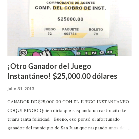
números ganadores del mismo a través de la página
electrónica de este sorteo: Lotería Electrónica “A todos
aquellos con jugadas anticipadas de los sorteos locales (
Loto, Revancha, Pega 2, Pega 3 Pega 4 ) se les informará
más adelante cuando se celebrarán dichos sorteos.
Mientras, que l...
¡Otro Ganador del Juego
Instantáneo! $25,000.00 dólares
julio 31, 2013
GANADOR DE $25,000.00 CON EL JUEGO INSTANTANEO
COQUI BINGO Quién diría que raspando un cartoncito te
triara tanta felicidad. Bueno, eso pensó el afortunado
ganador del municipio de San Juan que raspando unos de
los tantos juegos inténtenos de la lotería electrónica