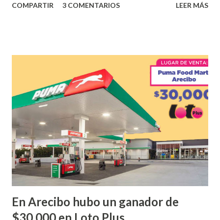
COMPARTIR
3 COMENTARIOS
LEER MÁS
obtuvo un premio de $25,000,00 dólares. Este es el anuncio
que ofreció la lotería electronica: Lotería Electrónica de
Puerto Rico felicita al feliz ganador de $25,000.00 dólares.
Con en el Juego Instantáneo ¡Coquí Bingo! El cartón de
ganador fue vendido en la farmacia Yarimar de la
Urbanización Las Lomas en el Municipio de San Juan
¡Enhorabuena que lo disfrute!
...
En Arecibo hubo un ganador de
$30,000 en Loto Plus