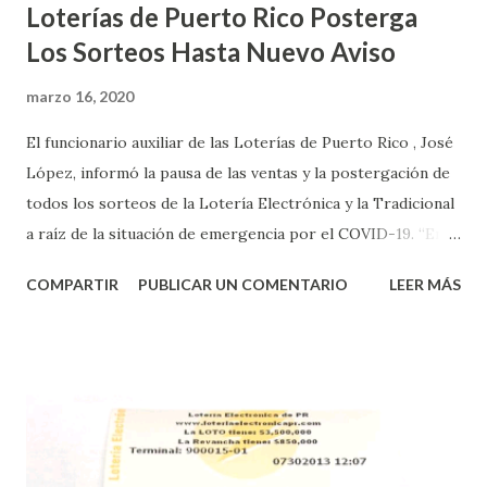
Loterías de Puerto Rico Posterga
Los Sorteos Hasta Nuevo Aviso
marzo 16, 2020
El funcionario auxiliar de las Loterías de Puerto Rico , José
López, informó la pausa de las ventas y la postergación de
todos los sorteos de la Lotería Electrónica y la Tradicional
a raíz de la situación de emergencia por el COVID-19. “En
conformidad con la Orden Ejecutiva OE-2020-023 y para
COMPARTIR
PUBLICAR UN COMENTARIO
LEER MÁS
proteger la salud de nuestros empleados, vendedores y
jugadores, todos las ventas y sorteos tanto de la Lotería
Electrónica como la Tradicional han sido suspendidos hasta
nuevo aviso. Esto incluye la venta de cartones de los juegos
instantáneos”, indicó López. Sobre el sorteo de Powerball,
López explicó que el mismo se continuará realizando en los
Estados Unidos y los jugadores podrán conocer los