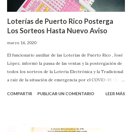
Loterías de Puerto Rico Posterga
Los Sorteos Hasta Nuevo Aviso
marzo 16, 2020
El funcionario auxiliar de las Loterías de Puerto Rico , José
López, informó la pausa de las ventas y la postergación de
todos los sorteos de la Lotería Electrónica y la Tradicional
a raíz de la situación de emergencia por el COVID-19. “En
conformidad con la Orden Ejecutiva OE-2020-023 y para
COMPARTIR
PUBLICAR UN COMENTARIO
LEER MÁS
proteger la salud de nuestros empleados, vendedores y
jugadores, todos las ventas y sorteos tanto de la Lotería
Electrónica como la Tradicional han sido suspendidos hasta
nuevo aviso. Esto incluye la venta de cartones de los juegos
instantáneos”, indicó López. Sobre el sorteo de Powerball,