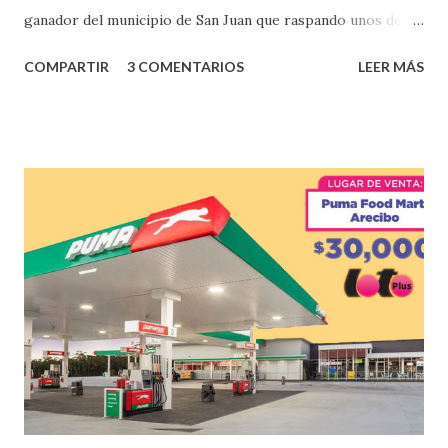
ganador del municipio de San Juan que raspando unos de
los tantos juegos inténtenos de la lotería electrónica
COMPARTIR
3 COMENTARIOS
LEER MÁS
obtuvo un premio de $25,000,00 dólares. Este es el anuncio
que ofreció la lotería electronica: Lotería Electrónica de
Puerto Rico felicita al feliz ganador de $25,000.00 dólares.
Con en el Juego Instantáneo ¡Coquí Bingo! El cartón de
ganador fue vendido en la farmacia Yarimar de la
Urbanización Las Lomas en el Municipio de San Juan
¡Enhorabuena que lo disfrute!
...