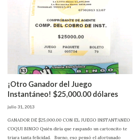
López explicó que el mismo se continuará realizando en los
Estados Unidos y los jugadores podrán conocer los
números ganadores del mismo a través de la página
electrónica de este sorteo: Lotería Electrónica “A todos
aquellos con jugadas anticipadas de los sorteos locales (
Loto, Revancha, Pega 2, Pega 3 Pega 4 ) se les informará
más adelante cuando se celebrarán dichos sorteos.
Mientras, que l...
¡Otro Ganador del Juego
Instantáneo! $25,000.00 dólares
julio 31, 2013
GANADOR DE $25,000.00 CON EL JUEGO INSTANTANEO
COQUI BINGO Quién diría que raspando un cartoncito te
triara tanta felicidad. Bueno, eso pensó el afortunado