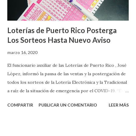
Loterías de Puerto Rico Posterga
Los Sorteos Hasta Nuevo Aviso
marzo 16, 2020
El funcionario auxiliar de las Loterías de Puerto Rico , José
López, informó la pausa de las ventas y la postergación de
todos los sorteos de la Lotería Electrónica y la Tradicional
a raíz de la situación de emergencia por el COVID-19. “En
conformidad con la Orden Ejecutiva OE-2020-023 y para
COMPARTIR
PUBLICAR UN COMENTARIO
LEER MÁS
proteger la salud de nuestros empleados, vendedores y
jugadores, todos las ventas y sorteos tanto de la Lotería
Electrónica como la Tradicional han sido suspendidos hasta
nuevo aviso. Esto incluye la venta de cartones de los juegos