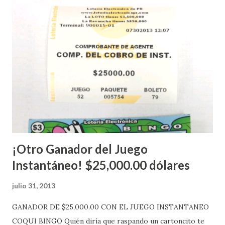
instantáneos”, indicó López. Sobre el sorteo de Powerball,
López explicó que el mismo se continuará realizando en los
Estados Unidos y los jugadores podrán conocer los
números ganadores del mismo a través de la página
electrónica de este sorteo: Lotería Electrónica “A todos
aquellos con jugadas anticipadas de los sorteos locales (
Loto, Revancha, Pega 2, Pega 3 Pega 4 ) se les informará
más adelante cuando se celebrarán dichos sorteos.
Mientras, que l...
¡Otro Ganador del Juego
Instantáneo! $25,000.00 dólares
julio 31, 2013
GANADOR DE $25,000.00 CON EL JUEGO INSTANTANEO
COQUI BINGO Quién diría que raspando un cartoncito te