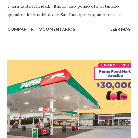
triara tanta felicidad. Bueno, eso pensó el afortunado
ganador del municipio de San Juan que raspando unos de
los tantos juegos inténtenos de la lotería electrónica
COMPARTIR
3 COMENTARIOS
LEER MÁS
obtuvo un premio de $25,000,00 dólares. Este es el anuncio
que ofreció la lotería electronica: Lotería Electrónica de
Puerto Rico felicita al feliz ganador de $25,000.00 dólares.
Con en el Juego Instantáneo ¡Coquí Bingo! El cartón de
ganador fue vendido en la farmacia Yarimar de la
Urbanización Las Lomas en el Municipio de San Juan
¡Enhorabuena que lo disfrute!
...