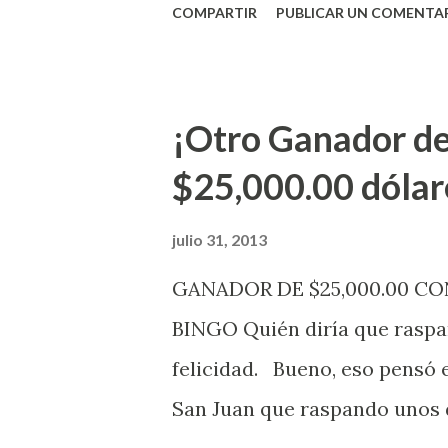
COMPARTIR
PUBLICAR UN COMENTA
vendedores y jugadores, todos
Electrónica como la Tradici
aviso. Esto incluye la venta 
¡Otro Ganador de
indicó López. Sobre el sorteo
$25,000.00 dólar
mismo se continuará realizan
jugadores podrán conocer lo
julio 31, 2013
de la página electrónica de e
GANADOR DE $25,000.00 C
aquellos con jugadas anticipa
BINGO Quién diría que raspan
Revancha, Pega 2, Pega 3 Pega
felicidad. Bueno, eso pensó 
cuando se celebrarán dichos s
San Juan que raspando unos d