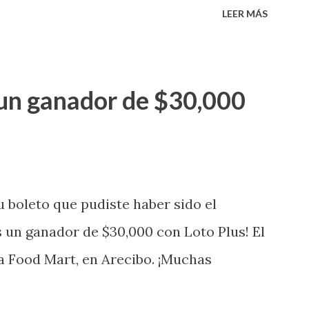
 premio de $25,000,00 dólares. Este es el
LEER MÁS
a electronica: Lotería Electrónica de
ganador de $25,000.00 dólares. Con en el
go! El cartón de ganador fue vendido en
un ganador de $30,000
banización Las Lomas en el Municipio de
uena que lo disfrute! ...
 boleto que pudiste haber sido el
 un ganador de $30,000 con Loto Plus! El
a Food Mart, en Arecibo. ¡Muchas