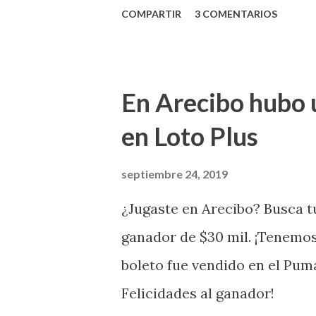
lotería electrónica obtuvo un
COMPARTIR
3 COMENTARIOS
anuncio que ofreció la loterí
Puerto Rico felicita al feliz 
Juego Instantáneo ¡Coquí Bin
En Arecibo hubo 
la farmacia Yarimar de la Ur
en Loto Plus
San Juan ¡Enhorab
septiembre 24, 2019
¿Jugaste en Arecibo? Busca tu
ganador de $30 mil. ¡Tenemos
boleto fue vendido en el Pum
Felicidades al ganador!