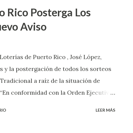
o Rico Posterga Los
uevo Aviso
 Loterías de Puerto Rico , José López,
s y la postergación de todos los sorteos
 Tradicional a raíz de la situación de
 “En conformidad con la Orden Ejecutiva
 la salud de nuestros empleados,
RIO
LEER MÁS
 las ventas y sorteos tanto de la Lotería
onal han sido suspendidos hasta nuevo