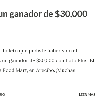
go! El cartón de ganador fue vendido en
un ganador de $30,000
banización Las Lomas en el Municipio de
uena que lo disfrute! ...
 boleto que pudiste haber sido el
 un ganador de $30,000 con Loto Plus! El
a Food Mart, en Arecibo. ¡Muchas
RIO
LEER MÁS