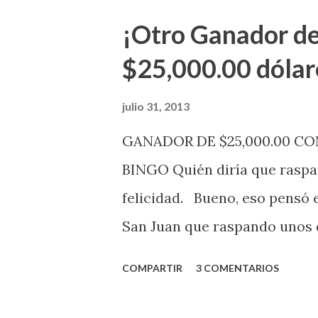
aviso. Esto incluye la venta 
¡Otro Ganador de
indicó López. Sobre el sorteo
$25,000.00 dólar
mismo se continuará realizan
jugadores podrán conocer lo
julio 31, 2013
de la página electrónica de e
GANADOR DE $25,000.00 C
aquellos con jugadas anticipa
BINGO Quién diría que raspan
Revancha, Pega 2, Pega 3 Pega
felicidad. Bueno, eso pensó 
cuando se celebrarán dichos s
San Juan que raspando unos d
lotería electrónica obtuvo un
COMPARTIR
3 COMENTARIOS
anuncio que ofreció la loterí
Puerto Rico felicita al feliz 