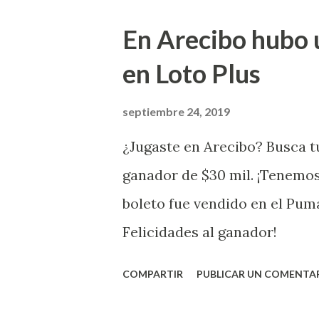
Juego Instantáneo ¡Coquí Bin
En Arecibo hubo 
la farmacia Yarimar de la Ur
en Loto Plus
San Juan ¡Enhorab
septiembre 24, 2019
¿Jugaste en Arecibo? Busca tu
ganador de $30 mil. ¡Tenemos
boleto fue vendido en el Pum
Felicidades al ganador!
COMPARTIR
PUBLICAR UN COMENTA