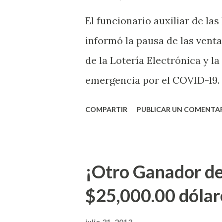
El funcionario auxiliar de las
informó la pausa de las venta
de la Lotería Electrónica y la
emergencia por el COVID-19.
OE-2020-023 y para proteger
COMPARTIR
PUBLICAR UN COMENTA
vendedores y jugadores, todos
Electrónica como la Tradici
aviso. Esto incluye la venta 
¡Otro Ganador de
indicó López. Sobre el sorteo
$25,000.00 dólar
mismo se continuará realizan
jugadores podrán conocer lo
julio 31, 2013