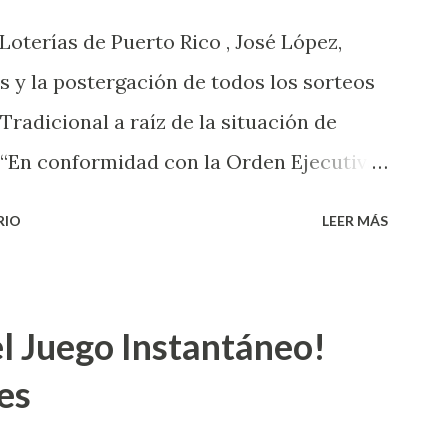
 Loterías de Puerto Rico , José López,
s y la postergación de todos los sorteos
 Tradicional a raíz de la situación de
 “En conformidad con la Orden Ejecutiva
 la salud de nuestros empleados,
RIO
LEER MÁS
 las ventas y sorteos tanto de la Lotería
onal han sido suspendidos hasta nuevo
de cartones de los juegos instantáneos”,
l Juego Instantáneo!
 de Powerball, López explicó que el
es
do en los Estados Unidos y los
s números ganadores del mismo a través