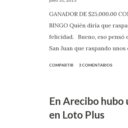
de la página electrónica de e
GANADOR DE $25,000.00 C
aquellos con jugadas anticipa
BINGO Quién diría que raspan
Revancha, Pega 2, Pega 3 Pega
felicidad. Bueno, eso pensó 
cuando se celebrarán dichos s
San Juan que raspando unos d
lotería electrónica obtuvo un
COMPARTIR
3 COMENTARIOS
anuncio que ofreció la loterí
Puerto Rico felicita al feliz 
Juego Instantáneo ¡Coquí Bin
En Arecibo hubo 
la farmacia Yarimar de la Ur
en Loto Plus
San Juan ¡Enhorab