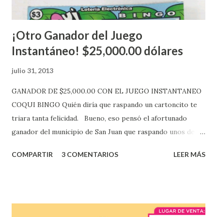
Mientras, que l...
¡Otro Ganador del Juego
Instantáneo! $25,000.00 dólares
julio 31, 2013
GANADOR DE $25,000.00 CON EL JUEGO INSTANTANEO
COQUI BINGO Quién diría que raspando un cartoncito te
triara tanta felicidad. Bueno, eso pensó el afortunado
ganador del municipio de San Juan que raspando unos de
los tantos juegos inténtenos de la lotería electrónica
COMPARTIR
3 COMENTARIOS
LEER MÁS
obtuvo un premio de $25,000,00 dólares. Este es el anuncio
que ofreció la lotería electronica: Lotería Electrónica de
Puerto Rico felicita al feliz ganador de $25,000.00 dólares.
Con en el Juego Instantáneo ¡Coquí Bingo! El cartón de
ganador fue vendido en la farmacia Yarimar de la