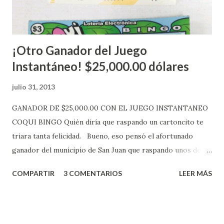
más adelante cuando se celebrarán dichos sorteos.
Mientras, que l...
¡Otro Ganador del Juego
Instantáneo! $25,000.00 dólares
julio 31, 2013
GANADOR DE $25,000.00 CON EL JUEGO INSTANTANEO
COQUI BINGO Quién diría que raspando un cartoncito te
triara tanta felicidad. Bueno, eso pensó el afortunado
ganador del municipio de San Juan que raspando unos de
los tantos juegos inténtenos de la lotería electrónica
COMPARTIR
3 COMENTARIOS
LEER MÁS
obtuvo un premio de $25,000,00 dólares. Este es el anuncio
que ofreció la lotería electronica: Lotería Electrónica de
Puerto Rico felicita al feliz ganador de $25,000.00 dólares.
Con en el Juego Instantáneo ¡Coquí Bingo! El cartón de