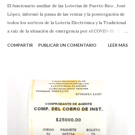
El funcionario auxiliar de las Loterías de Puerto Rico , José
López, informó la pausa de las ventas y la postergación de
todos los sorteos de la Lotería Electrónica y la Tradicional
a raíz de la situación de emergencia por el COVID-19. “En
conformidad con la Orden Ejecutiva OE-2020-023 y para
COMPARTIR
PUBLICAR UN COMENTARIO
LEER MÁS
proteger la salud de nuestros empleados, vendedores y
jugadores, todos las ventas y sorteos tanto de la Lotería
Electrónica como la Tradicional han sido suspendidos hasta
nuevo aviso. Esto incluye la venta de cartones de los juegos
instantáneos”, indicó López. Sobre el sorteo de Powerball,
López explicó que el mismo se continuará realizando en los
Estados Unidos y los jugadores podrán conocer los
números ganadores del mismo a través de la página
electrónica de este sorteo: Lotería Electrónica “A todos
aquellos con jugadas anticipadas de los sorteos locales (
Loto, Revancha, Pega 2, Pega 3 Pega 4 ) se les informará