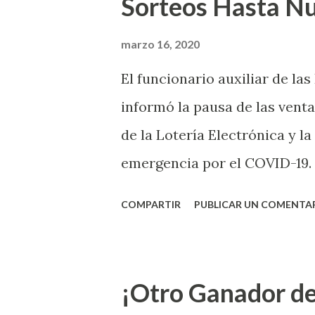
Sorteos Hasta N
marzo 16, 2020
El funcionario auxiliar de las
informó la pausa de las venta
de la Lotería Electrónica y la
emergencia por el COVID-19.
OE-2020-023 y para proteger
COMPARTIR
PUBLICAR UN COMENTA
vendedores y jugadores, todos
Electrónica como la Tradici
aviso. Esto incluye la venta 
¡Otro Ganador de
indicó López. Sobre el sorteo