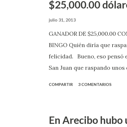
$25,000.00 dólar
mismo se continuará realizan
jugadores podrán conocer lo
julio 31, 2013
de la página electrónica de e
GANADOR DE $25,000.00 C
aquellos con jugadas anticipa
BINGO Quién diría que raspan
Revancha, Pega 2, Pega 3 Pega
felicidad. Bueno, eso pensó 
cuando se celebrarán dichos s
San Juan que raspando unos d
lotería electrónica obtuvo un
COMPARTIR
3 COMENTARIOS
anuncio que ofreció la loterí
Puerto Rico felicita al feliz 
Juego Instantáneo ¡Coquí Bin
En Arecibo hubo 
la farmacia Yarimar de la Ur