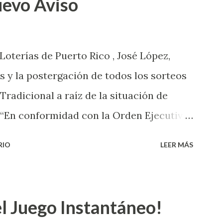
uevo Aviso
 Loterías de Puerto Rico , José López,
s y la postergación de todos los sorteos
 Tradicional a raíz de la situación de
 “En conformidad con la Orden Ejecutiva
 la salud de nuestros empleados,
RIO
LEER MÁS
 las ventas y sorteos tanto de la Lotería
onal han sido suspendidos hasta nuevo
de cartones de los juegos instantáneos”,
l Juego Instantáneo!
 de Powerball, López explicó que el