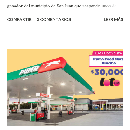
ganador del municipio de San Juan que raspando unos de
los tantos juegos inténtenos de la lotería electrónica
COMPARTIR
3 COMENTARIOS
LEER MÁS
obtuvo un premio de $25,000,00 dólares. Este es el anuncio
que ofreció la lotería electronica: Lotería Electrónica de
Puerto Rico felicita al feliz ganador de $25,000.00 dólares.
Con en el Juego Instantáneo ¡Coquí Bingo! El cartón de
ganador fue vendido en la farmacia Yarimar de la
Urbanización Las Lomas en el Municipio de San Juan
¡Enhorabuena que lo disfrute!
...