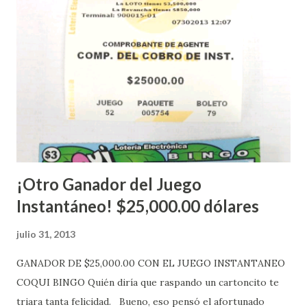
López explicó que el mismo se continuará realizando en los
Estados Unidos y los jugadores podrán conocer los
números ganadores del mismo a través de la página
electrónica de este sorteo: Lotería Electrónica “A todos
aquellos con jugadas anticipadas de los sorteos locales (
Loto, Revancha, Pega 2, Pega 3 Pega 4 ) se les informará
más adelante cuando se celebrarán dichos sorteos.
Mientras, que l...
¡Otro Ganador del Juego
Instantáneo! $25,000.00 dólares
julio 31, 2013
GANADOR DE $25,000.00 CON EL JUEGO INSTANTANEO
COQUI BINGO Quién diría que raspando un cartoncito te
triara tanta felicidad. Bueno, eso pensó el afortunado