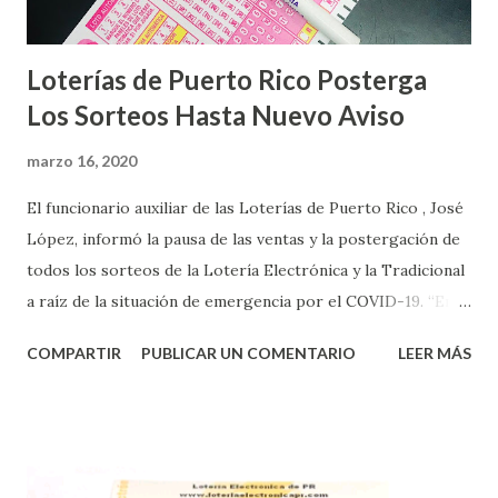
Loterías de Puerto Rico Posterga
Los Sorteos Hasta Nuevo Aviso
marzo 16, 2020
El funcionario auxiliar de las Loterías de Puerto Rico , José
López, informó la pausa de las ventas y la postergación de
todos los sorteos de la Lotería Electrónica y la Tradicional
a raíz de la situación de emergencia por el COVID-19. “En
conformidad con la Orden Ejecutiva OE-2020-023 y para
COMPARTIR
PUBLICAR UN COMENTARIO
LEER MÁS
proteger la salud de nuestros empleados, vendedores y
jugadores, todos las ventas y sorteos tanto de la Lotería
Electrónica como la Tradicional han sido suspendidos hasta
nuevo aviso. Esto incluye la venta de cartones de los juegos
instantáneos”, indicó López. Sobre el sorteo de Powerball,