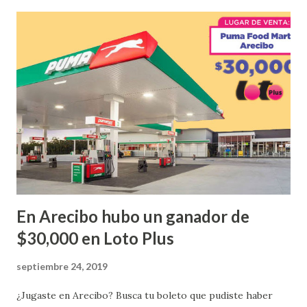
Con en el Juego Instantáneo ¡Coquí Bingo! El cartón de
ganador fue vendido en la farmacia Yarimar de la
Urbanización Las Lomas en el Municipio de San Juan
¡Enhorabuena que lo disfrute!
...
En Arecibo hubo un ganador de
$30,000 en Loto Plus
septiembre 24, 2019
¿Jugaste en Arecibo? Busca tu boleto que pudiste haber