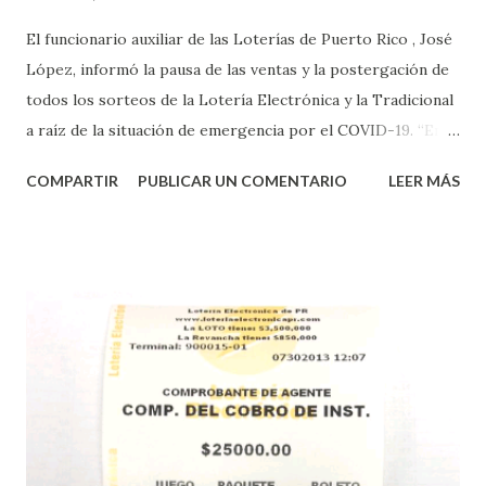
El funcionario auxiliar de las Loterías de Puerto Rico , José
López, informó la pausa de las ventas y la postergación de
todos los sorteos de la Lotería Electrónica y la Tradicional
a raíz de la situación de emergencia por el COVID-19. “En
conformidad con la Orden Ejecutiva OE-2020-023 y para
COMPARTIR
PUBLICAR UN COMENTARIO
LEER MÁS
proteger la salud de nuestros empleados, vendedores y
jugadores, todos las ventas y sorteos tanto de la Lotería
Electrónica como la Tradicional han sido suspendidos hasta
nuevo aviso. Esto incluye la venta de cartones de los juegos
instantáneos”, indicó López. Sobre el sorteo de Powerball,
López explicó que el mismo se continuará realizando en los
Estados Unidos y los jugadores podrán conocer los
números ganadores del mismo a través de la página
electrónica de este sorteo: Lotería Electrónica “A todos
aquellos con jugadas anticipadas de los sorteos locales (