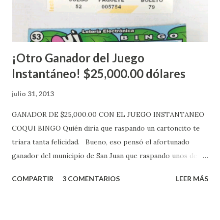
Loto, Revancha, Pega 2, Pega 3 Pega 4 ) se les informará
más adelante cuando se celebrarán dichos sorteos.
Mientras, que l...
¡Otro Ganador del Juego
Instantáneo! $25,000.00 dólares
julio 31, 2013
GANADOR DE $25,000.00 CON EL JUEGO INSTANTANEO
COQUI BINGO Quién diría que raspando un cartoncito te
triara tanta felicidad. Bueno, eso pensó el afortunado
ganador del municipio de San Juan que raspando unos de
los tantos juegos inténtenos de la lotería electrónica
COMPARTIR
3 COMENTARIOS
LEER MÁS
obtuvo un premio de $25,000,00 dólares. Este es el anuncio
que ofreció la lotería electronica: Lotería Electrónica de
Puerto Rico felicita al feliz ganador de $25,000.00 dólares.