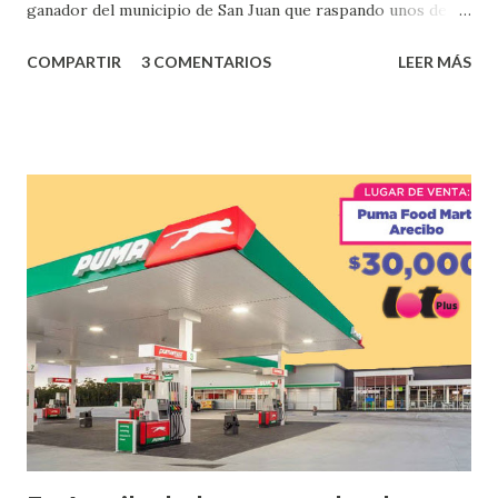
ganador del municipio de San Juan que raspando unos de
los tantos juegos inténtenos de la lotería electrónica
COMPARTIR
3 COMENTARIOS
LEER MÁS
obtuvo un premio de $25,000,00 dólares. Este es el anuncio
que ofreció la lotería electronica: Lotería Electrónica de
Puerto Rico felicita al feliz ganador de $25,000.00 dólares.
Con en el Juego Instantáneo ¡Coquí Bingo! El cartón de
ganador fue vendido en la farmacia Yarimar de la
Urbanización Las Lomas en el Municipio de San Juan
¡Enhorabuena que lo disfrute!
...