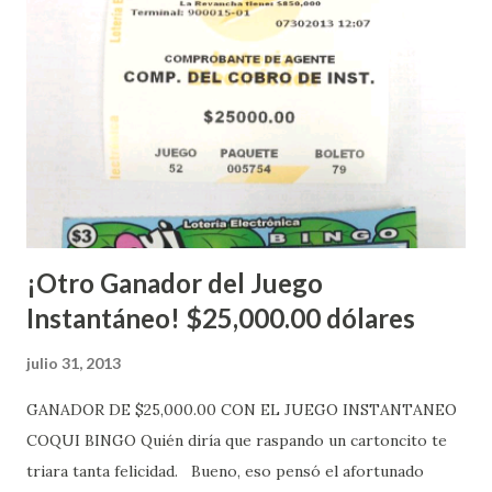
López explicó que el mismo se continuará realizando en los
Estados Unidos y los jugadores podrán conocer los
números ganadores del mismo a través de la página
electrónica de este sorteo: Lotería Electrónica “A todos
aquellos con jugadas anticipadas de los sorteos locales (
Loto, Revancha, Pega 2, Pega 3 Pega 4 ) se les informará
más adelante cuando se celebrarán dichos sorteos.
Mientras, que l...
¡Otro Ganador del Juego
Instantáneo! $25,000.00 dólares
julio 31, 2013
GANADOR DE $25,000.00 CON EL JUEGO INSTANTANEO
COQUI BINGO Quién diría que raspando un cartoncito te
triara tanta felicidad. Bueno, eso pensó el afortunado