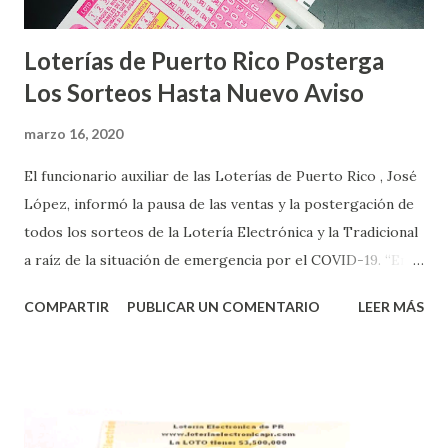
Loterías de Puerto Rico Posterga
Los Sorteos Hasta Nuevo Aviso
marzo 16, 2020
El funcionario auxiliar de las Loterías de Puerto Rico , José
López, informó la pausa de las ventas y la postergación de
todos los sorteos de la Lotería Electrónica y la Tradicional
a raíz de la situación de emergencia por el COVID-19. “En
conformidad con la Orden Ejecutiva OE-2020-023 y para
COMPARTIR
PUBLICAR UN COMENTARIO
LEER MÁS
proteger la salud de nuestros empleados, vendedores y
jugadores, todos las ventas y sorteos tanto de la Lotería
Electrónica como la Tradicional han sido suspendidos hasta
nuevo aviso. Esto incluye la venta de cartones de los juegos
instantáneos”, indicó López. Sobre el sorteo de Powerball,