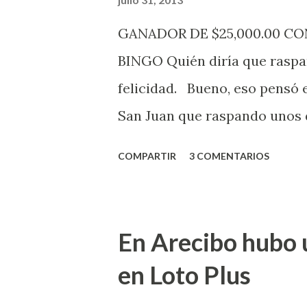
de la página electrónica de e
GANADOR DE $25,000.00 C
aquellos con jugadas anticipa
BINGO Quién diría que raspan
Revancha, Pega 2, Pega 3 Pega
felicidad. Bueno, eso pensó 
cuando se celebrarán dichos s
San Juan que raspando unos d
lotería electrónica obtuvo un
COMPARTIR
3 COMENTARIOS
anuncio que ofreció la loterí
Puerto Rico felicita al feliz 
Juego Instantáneo ¡Coquí Bin
En Arecibo hubo 
la farmacia Yarimar de la Ur
en Loto Plus
San Juan ¡Enhorab