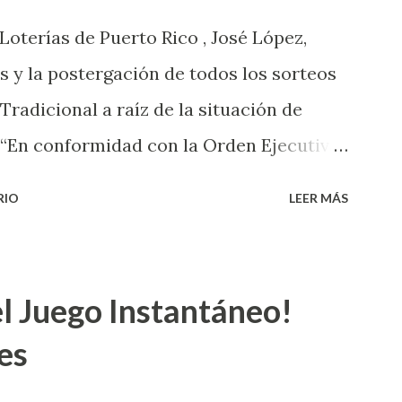
 Loterías de Puerto Rico , José López,
s y la postergación de todos los sorteos
 Tradicional a raíz de la situación de
 “En conformidad con la Orden Ejecutiva
 la salud de nuestros empleados,
RIO
LEER MÁS
 las ventas y sorteos tanto de la Lotería
onal han sido suspendidos hasta nuevo
de cartones de los juegos instantáneos”,
l Juego Instantáneo!
 de Powerball, López explicó que el
es
do en los Estados Unidos y los
s números ganadores del mismo a través