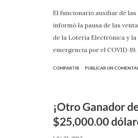
El funcionario auxiliar de las
informó la pausa de las venta
de la Lotería Electrónica y la
emergencia por el COVID-19.
OE-2020-023 y para proteger
COMPARTIR
PUBLICAR UN COMENTA
vendedores y jugadores, todos
Electrónica como la Tradici
aviso. Esto incluye la venta 
¡Otro Ganador de
indicó López. Sobre el sorteo
$25,000.00 dólar
mismo se continuará realizan
jugadores podrán conocer lo
julio 31, 2013