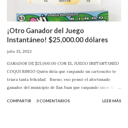
más adelante cuando se celebrarán dichos sorteos.
Mientras, que l...
¡Otro Ganador del Juego
Instantáneo! $25,000.00 dólares
julio 31, 2013
GANADOR DE $25,000.00 CON EL JUEGO INSTANTANEO
COQUI BINGO Quién diría que raspando un cartoncito te
triara tanta felicidad. Bueno, eso pensó el afortunado
ganador del municipio de San Juan que raspando unos de
los tantos juegos inténtenos de la lotería electrónica
COMPARTIR
3 COMENTARIOS
LEER MÁS
obtuvo un premio de $25,000,00 dólares. Este es el anuncio
que ofreció la lotería electronica: Lotería Electrónica de
Puerto Rico felicita al feliz ganador de $25,000.00 dólares.
Con en el Juego Instantáneo ¡Coquí Bingo! El cartón de