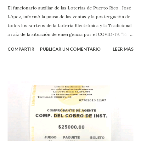
El funcionario auxiliar de las Loterías de Puerto Rico , José
López, informó la pausa de las ventas y la postergación de
todos los sorteos de la Lotería Electrónica y la Tradicional
a raíz de la situación de emergencia por el COVID-19. “En
conformidad con la Orden Ejecutiva OE-2020-023 y para
COMPARTIR
PUBLICAR UN COMENTARIO
LEER MÁS
proteger la salud de nuestros empleados, vendedores y
jugadores, todos las ventas y sorteos tanto de la Lotería
Electrónica como la Tradicional han sido suspendidos hasta
nuevo aviso. Esto incluye la venta de cartones de los juegos
instantáneos”, indicó López. Sobre el sorteo de Powerball,
López explicó que el mismo se continuará realizando en los
Estados Unidos y los jugadores podrán conocer los
números ganadores del mismo a través de la página
electrónica de este sorteo: Lotería Electrónica “A todos
aquellos con jugadas anticipadas de los sorteos locales (
Loto, Revancha, Pega 2, Pega 3 Pega 4 ) se les informará