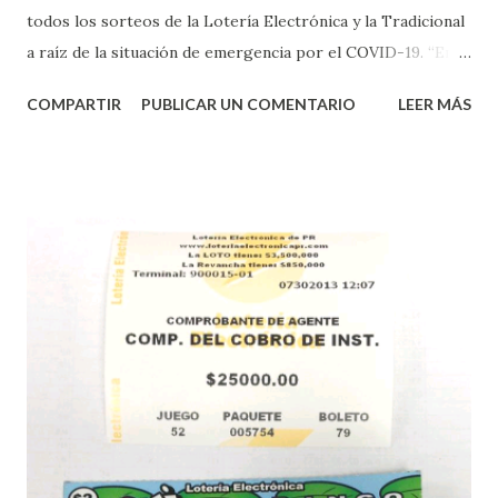
todos los sorteos de la Lotería Electrónica y la Tradicional
a raíz de la situación de emergencia por el COVID-19. “En
conformidad con la Orden Ejecutiva OE-2020-023 y para
COMPARTIR
PUBLICAR UN COMENTARIO
LEER MÁS
proteger la salud de nuestros empleados, vendedores y
jugadores, todos las ventas y sorteos tanto de la Lotería
Electrónica como la Tradicional han sido suspendidos hasta
nuevo aviso. Esto incluye la venta de cartones de los juegos
instantáneos”, indicó López. Sobre el sorteo de Powerball,
López explicó que el mismo se continuará realizando en los
Estados Unidos y los jugadores podrán conocer los
números ganadores del mismo a través de la página
electrónica de este sorteo: Lotería Electrónica “A todos
aquellos con jugadas anticipadas de los sorteos locales (
Loto, Revancha, Pega 2, Pega 3 Pega 4 ) se les informará
más adelante cuando se celebrarán dichos sorteos.
Mientras, que l...