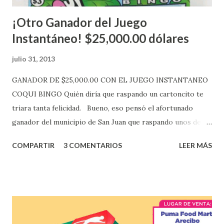
¡Otro Ganador del Juego
Instantáneo! $25,000.00 dólares
julio 31, 2013
GANADOR DE $25,000.00 CON EL JUEGO INSTANTANEO
COQUI BINGO Quién diría que raspando un cartoncito te
triara tanta felicidad. Bueno, eso pensó el afortunado
ganador del municipio de San Juan que raspando unos de
los tantos juegos inténtenos de la lotería electrónica
COMPARTIR
3 COMENTARIOS
LEER MÁS
obtuvo un premio de $25,000,00 dólares. Este es el anuncio
que ofreció la lotería electronica: Lotería Electrónica de
Puerto Rico felicita al feliz ganador de $25,000.00 dólares.
Con en el Juego Instantáneo ¡Coquí Bingo! El cartón de
ganador fue vendido en la farmacia Yarimar de la
Urbanización Las Lomas en el Municipio de San Juan