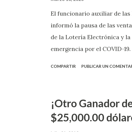
El funcionario auxiliar de las
informó la pausa de las venta
de la Lotería Electrónica y la
emergencia por el COVID-19.
OE-2020-023 y para proteger
COMPARTIR
PUBLICAR UN COMENTA
vendedores y jugadores, todos
Electrónica como la Tradici
aviso. Esto incluye la venta 
¡Otro Ganador de
indicó López. Sobre el sorteo
$25,000.00 dólar
mismo se continuará realizan
jugadores podrán conocer lo