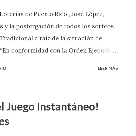
 Loterías de Puerto Rico , José López,
s y la postergación de todos los sorteos
 Tradicional a raíz de la situación de
 “En conformidad con la Orden Ejecutiva
 la salud de nuestros empleados,
RIO
LEER MÁS
 las ventas y sorteos tanto de la Lotería
onal han sido suspendidos hasta nuevo
de cartones de los juegos instantáneos”,
l Juego Instantáneo!
 de Powerball, López explicó que el
es
do en los Estados Unidos y los
s números ganadores del mismo a través