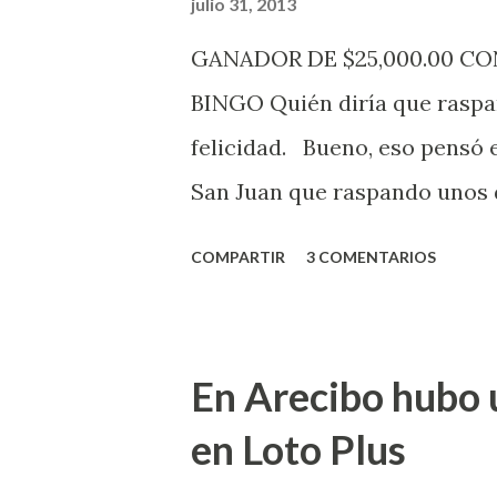
julio 31, 2013
de la página electrónica de e
GANADOR DE $25,000.00 C
aquellos con jugadas anticipa
BINGO Quién diría que raspan
Revancha, Pega 2, Pega 3 Pega
felicidad. Bueno, eso pensó 
cuando se celebrarán dichos s
San Juan que raspando unos d
lotería electrónica obtuvo un
COMPARTIR
3 COMENTARIOS
anuncio que ofreció la loterí
Puerto Rico felicita al feliz 
Juego Instantáneo ¡Coquí Bin
En Arecibo hubo 
la farmacia Yarimar de la Ur
en Loto Plus
San Juan ¡Enhorab