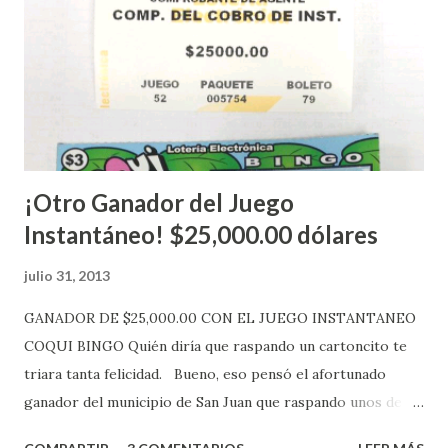
números ganadores del mismo a través de la página
electrónica de este sorteo: Lotería Electrónica “A todos
aquellos con jugadas anticipadas de los sorteos locales (
Loto, Revancha, Pega 2, Pega 3 Pega 4 ) se les informará
más adelante cuando se celebrarán dichos sorteos.
Mientras, que l...
¡Otro Ganador del Juego
Instantáneo! $25,000.00 dólares
julio 31, 2013
GANADOR DE $25,000.00 CON EL JUEGO INSTANTANEO
COQUI BINGO Quién diría que raspando un cartoncito te
triara tanta felicidad. Bueno, eso pensó el afortunado
ganador del municipio de San Juan que raspando unos de
los tantos juegos inténtenos de la lotería electrónica