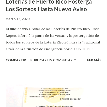
Loterías de Puerto Rico Posterga
Los Sorteos Hasta Nuevo Aviso
marzo 16, 2020
El funcionario auxiliar de las Loterías de Puerto Rico , José
López, informó la pausa de las ventas y la postergación de
todos los sorteos de la Lotería Electrónica y la Tradicional
a raíz de la situación de emergencia por el COVID-19. “En
conformidad con la Orden Ejecutiva OE-2020-023 y para
COMPARTIR
PUBLICAR UN COMENTARIO
LEER MÁS
proteger la salud de nuestros empleados, vendedores y
jugadores, todos las ventas y sorteos tanto de la Lotería
Electrónica como la Tradicional han sido suspendidos hasta
nuevo aviso. Esto incluye la venta de cartones de los juegos
instantáneos”, indicó López. Sobre el sorteo de Powerball,
López explicó que el mismo se continuará realizando en los
Estados Unidos y los jugadores podrán conocer los