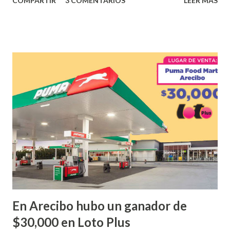
COMPARTIR
3 COMENTARIOS
LEER MÁS
obtuvo un premio de $25,000,00 dólares. Este es el anuncio
que ofreció la lotería electronica: Lotería Electrónica de
Puerto Rico felicita al feliz ganador de $25,000.00 dólares.
Con en el Juego Instantáneo ¡Coquí Bingo! El cartón de
ganador fue vendido en la farmacia Yarimar de la
Urbanización Las Lomas en el Municipio de San Juan
¡Enhorabuena que lo disfrute!
...
En Arecibo hubo un ganador de
$30,000 en Loto Plus