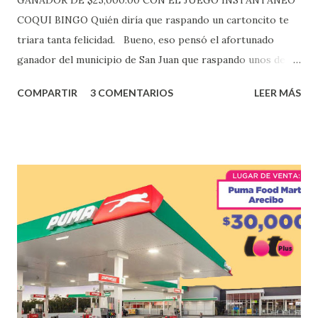
GANADOR DE $25,000.00 CON EL JUEGO INSTANTANEO
COQUI BINGO Quién diría que raspando un cartoncito te
triara tanta felicidad. Bueno, eso pensó el afortunado
ganador del municipio de San Juan que raspando unos de
los tantos juegos inténtenos de la lotería electrónica
COMPARTIR
3 COMENTARIOS
LEER MÁS
obtuvo un premio de $25,000,00 dólares. Este es el anuncio
que ofreció la lotería electronica: Lotería Electrónica de
Puerto Rico felicita al feliz ganador de $25,000.00 dólares.
Con en el Juego Instantáneo ¡Coquí Bingo! El cartón de
ganador fue vendido en la farmacia Yarimar de la
Urbanización Las Lomas en el Municipio de San Juan
¡Enhorabuena que lo disfrute!
...