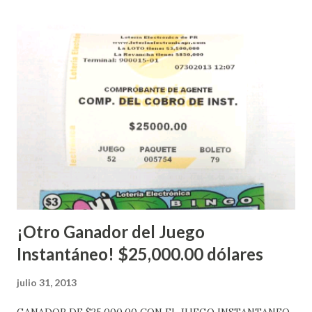
nuevo aviso. Esto incluye la venta de cartones de los juegos
instantáneos”, indicó López. Sobre el sorteo de Powerball,
López explicó que el mismo se continuará realizando en los
Estados Unidos y los jugadores podrán conocer los
números ganadores del mismo a través de la página
electrónica de este sorteo: Lotería Electrónica “A todos
aquellos con jugadas anticipadas de los sorteos locales (
Loto, Revancha, Pega 2, Pega 3 Pega 4 ) se les informará
más adelante cuando se celebrarán dichos sorteos.
Mientras, que l...
¡Otro Ganador del Juego
Instantáneo! $25,000.00 dólares
julio 31, 2013