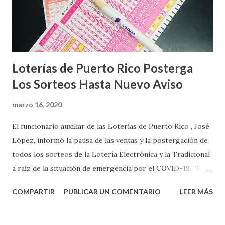
Loterías de Puerto Rico Posterga
Los Sorteos Hasta Nuevo Aviso
marzo 16, 2020
El funcionario auxiliar de las Loterías de Puerto Rico , José
López, informó la pausa de las ventas y la postergación de
todos los sorteos de la Lotería Electrónica y la Tradicional
a raíz de la situación de emergencia por el COVID-19. “En
conformidad con la Orden Ejecutiva OE-2020-023 y para
COMPARTIR
PUBLICAR UN COMENTARIO
LEER MÁS
proteger la salud de nuestros empleados, vendedores y
jugadores, todos las ventas y sorteos tanto de la Lotería
Electrónica como la Tradicional han sido suspendidos hasta